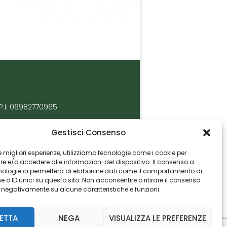
P.I. 06982770965
Gestisci Consenso
 le migliori esperienze, utilizziamo tecnologie come i cookie per
 e/o accedere alle informazioni del dispositivo. Il consenso a
nologie ci permetterà di elaborare dati come il comportamento di
 o ID unici su questo sito. Non acconsentire o ritirare il consenso
e negativamente su alcune caratteristiche e funzioni.
ETTA
NEGA
VISUALIZZA LE PREFERENZE