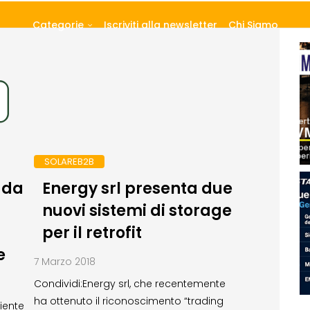
Categorie
Iscriviti alla newsletter
Chi Siamo
SOLAREB2B
 da
Energy srl presenta due
nuovi sistemi di storage
per il retrofit
e
7 Marzo 2018
Condividi:Energy srl, che recentemente
ha ottenuto il riconoscimento “trading
iente