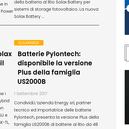
della batteria al litio Solax Battery per
e in
sistemi di storage fotovoltaico. La nuova
x Power
Solax Battery …
SOLAREB2B
olax
Batterie Pylontech:
il
disponibile la versione
Plus della famiglia
US2000B
e i
1 Settembre 2017
ybrid
Condividi:L’azienda Energy srl, partner
on
tecnico ed importatrice delle batterie
SU e
Pylontech, presenta la versione Plus della
K-TL,
famiglia US2000B di batterie al litio da 48