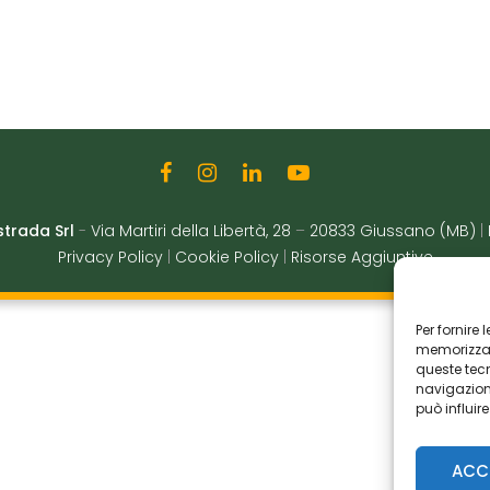
strada Srl
-
Via Martiri della Libertà, 28
–
20833 Giussano (MB)
|
Privacy Policy
|
Cookie Policy
|
Risorse Aggiuntive
Per fornire
memorizzare
queste tec
navigazione
può influir
ACC