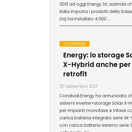
2013 ad oggi Energy Srl, azienda ch
Italia importa i prodotti della Sola
Ltd, ha installato 4.000 …
SOLAREB2B
Energy: lo storage S
X-Hybrid anche per 
retrofit
20 Settembre 2017
Condividi:Energy ha annunciato ch
sistemi inverter+storage Solax X-H
per impianti monofase e trifase c
carica batteria integrato serie SK-
con carica batteria esterno serie S