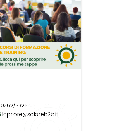
0362/332160
lopriore@solareb2b.it