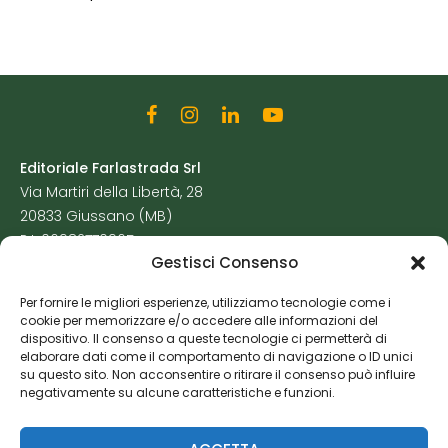
Editoriale Farlastrada Srl
Via Martiri della Libertà, 28
20833 Giussano (MB)
P.I. 06982770965
Gestisci Consenso
Privacy Policy
Per fornire le migliori esperienze, utilizziamo tecnologie come i
Cookie Policy
cookie per memorizzare e/o accedere alle informazioni del
Risorse Aggiuntive
dispositivo. Il consenso a queste tecnologie ci permetterà di
elaborare dati come il comportamento di navigazione o ID unici
su questo sito. Non acconsentire o ritirare il consenso può influire
negativamente su alcune caratteristiche e funzioni.