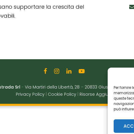
ssano supportare la crescita del
abili.
strada Srl
-
Via Martiri della Libertà, 28
–
20833 Giussano (MB)
|
Per fornire
memorizzare
Privacy Policy
|
Cookie Policy
|
Risorse Aggiuntive
queste tec
navigazione
può influir
ACC