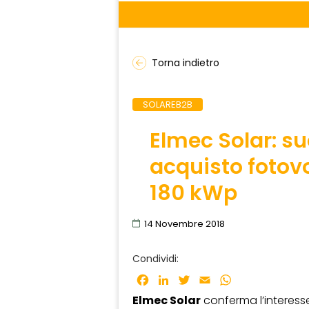
Torna indietro
SOLAREB2B
Elmec Solar: su
acquisto fotovo
180 kWp
14 Novembre 2018
Condividi:
Facebook
LinkedIn
Twitter
Email
WhatsApp
Elmec Solar
conferma l’interess