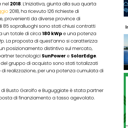
e nel
2018
. L’iniziativa, giunta alla sua quarta
ggio
2018, ha ricevuto 126 richieste di
e, provenienti da diverse province di
 85 sopralluoghi sono stati chiusi contratti
a un totale di circa
180 kWp
e una potenza
Wp. La proposta di quest’anno si caratterizza
un posizionamento distintivo sul mercato,
partner tecnologici
SunPower
e
SolarEdge
.
 del gruppo di acquisto sono stati totalizzati
ase di realizzazione, per una potenza cumulata di
i Busto Garolfo e Buguggiate è stata partner
roposta di finanziamento a tasso agevolato.