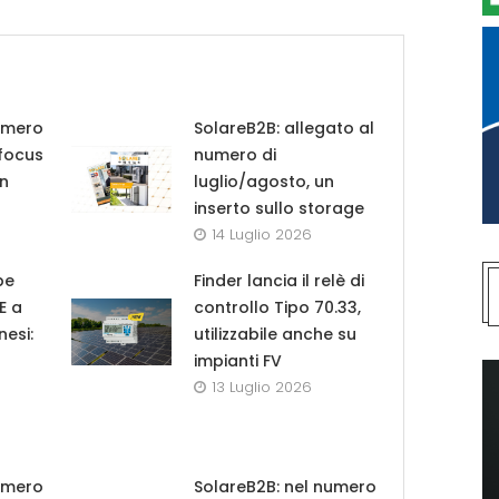
umero
SolareB2B: allegato al
 focus
numero di
in
luglio/agosto, un
inserto sullo storage
14 Luglio 2026
pe
Finder lancia il relè di
UE a
controllo Tipo 70.33,
nesi:
utilizzabile anche su
impianti FV
13 Luglio 2026
umero
SolareB2B: nel numero