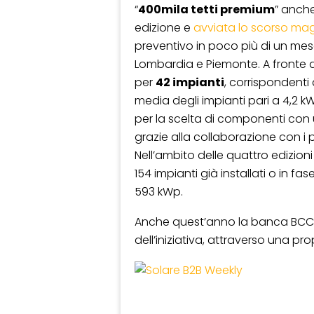
“
400mila tetti premium
” anch
edizione e
avviata lo scorso ma
preventivo in poco più di un mes
Lombardia e Piemonte. A fronte di
per
42 impianti
, corrispondenti 
media degli impianti pari a 4,2 k
per la scelta di componenti con 
grazie alla collaborazione con i 
Nell’ambito delle quattro edizioni
154 impianti già installati o in f
593 kWp.
Anche quest’anno la banca BCC d
dell’iniziativa, attraverso una p