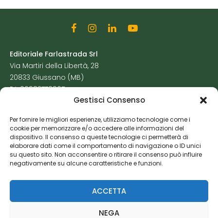
Editoriale Farlastrada Srl
Via Martiri della Libertà, 28
20833 Giussano (MB)
P.I. 06982770965
Gestisci Consenso
Privacy Policy
Per fornire le migliori esperienze, utilizziamo tecnologie come i
Cookie Policy
cookie per memorizzare e/o accedere alle informazioni del
Risorse Aggiuntive
dispositivo. Il consenso a queste tecnologie ci permetterà di
elaborare dati come il comportamento di navigazione o ID unici
su questo sito. Non acconsentire o ritirare il consenso può influire
negativamente su alcune caratteristiche e funzioni.
ACCETTA
NEGA