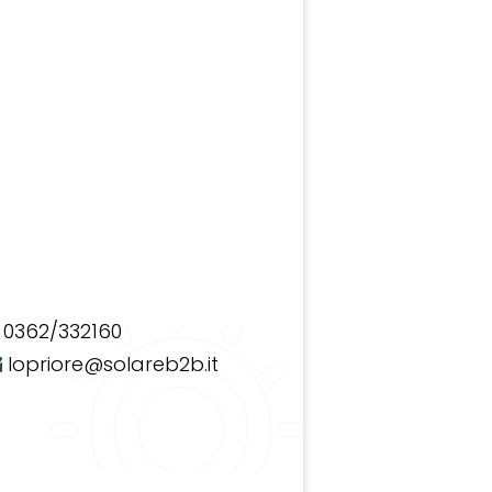
0362/332160
lopriore@solareb2b.it