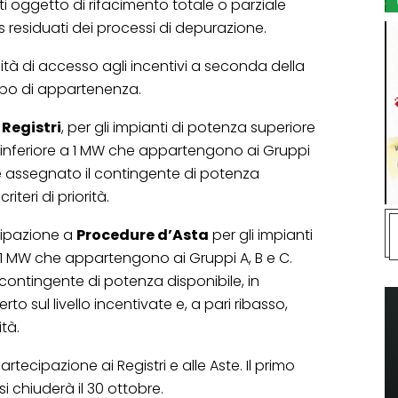
 oggetto di rifacimento totale o parziale
gas residuati dei processi di depurazione.
tà di accesso agli incentivi a seconda della
ppo di appartenenza.
i
Registri
, per gli impianti di potenza superiore
 e inferiore a 1 MW che appartengono ai Gruppi
ri è assegnato il contingente di potenza
riteri di priorità.
cipazione a
Procedure d’Asta
per gli impianti
 1 MW che appartengono ai Gruppi A, B e C.
 contingente di potenza disponibile, in
to sul livello incentivate e, a pari ribasso,
ità.
rtecipazione ai Registri e alle Aste. Il primo
si chiuderà il 30 ottobre.