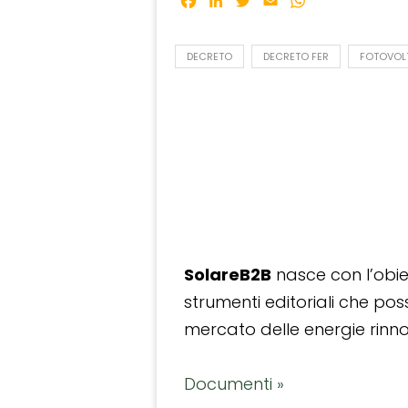
Facebook
LinkedIn
Twitter
Email
WhatsApp
DECRETO
DECRETO FER
FOTOVOL
SolareB2B
nasce con l’obiet
strumenti editoriali che po
mercato delle energie rinnov
Documenti »