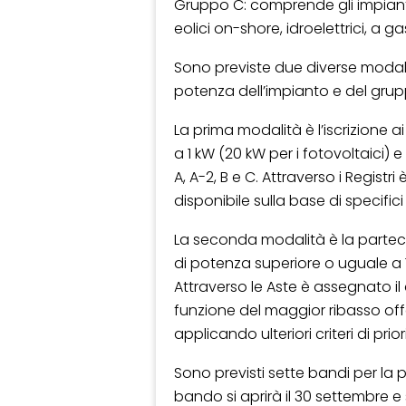
Gruppo C: comprende gli impianti
eolici on-shore, idroelettrici, a 
Sono previste due diverse modali
potenza dell’impianto e del gru
La prima modalità è l’iscrizione a
a 1 kW (20 kW per i fotovoltaici)
A, A-2, B e C. Attraverso i Regist
disponibile sulla base di specifici c
La seconda modalità è la parte
di potenza superiore o uguale a
Attraverso le Aste è assegnato il
funzione del maggior ribasso offer
applicando ulteriori criteri di prior
Sono previsti sette bandi per la pa
bando si aprirà il 30 settembre e 