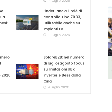
14 Luglio 2026
pe
Finder lancia il relè di
UE a
controllo Tipo 70.33,
nesi:
utilizzabile anche su
impianti FV
13 Luglio 2026
umero
SolareB2B: nel numero
l
di luglio/agosto focus
su limitazioni UE a
e 2026
inverter e Bess dalla
Cina
9 Luglio 2026