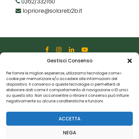
0362/332160
lopriore@solareb2b.it
Gestisci Consenso
Editoriale Farlastrada Srl
Via Martiri della Libertà, 28
Per fornire le migliori esperienze, utilizziamo tecnologie come i
cookie per memorizzare e/o accedere alle informazioni del
20833 Giussano (MB)
dispositivo. Il consenso a queste tecnologie ci permetterà di
P.I. 06982770965
elaborare dati come il comportamento di navigazione o ID unici
su questo sito. Non acconsentire o ritirare il consenso può influire
negativamente su alcune caratteristiche e funzioni.
Privacy Policy
Cookie Policy
Risorse Aggiuntive
ACCETTA
NEGA