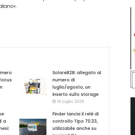
aliano».
umero
SolareB2B: allegato al
 focus
numero di
in
luglio/agosto, un
inserto sullo storage
14 Luglio 2026
pe
Finder lancia il relè di
UE a
controllo Tipo 70.33,
nesi:
utilizzabile anche su