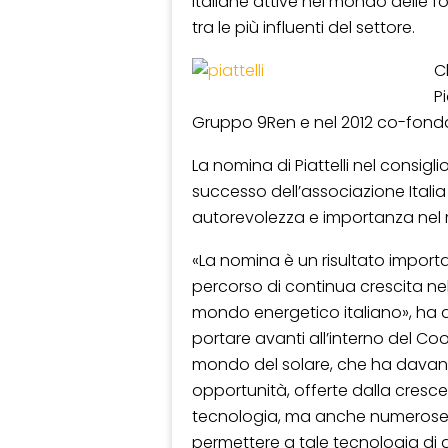
italiane attive nel mondo delle f
tra le più influenti del settore.
C
P
Gruppo 9Ren e nel 2012 co-fonda
La nomina di Piattelli nel consigl
successo dell’associazione Italia 
autorevolezza e importanza nel 
«La nomina è un risultato importa
percorso di continua crescita nel 
mondo energetico italiano», ha 
portare avanti all’interno del Co
mondo del solare, che ha davant
opportunità, offerte dalla cresc
tecnologia, ma anche numerose 
permettere a tale tecnologia d