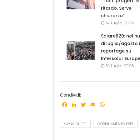
“Tanti progetti in
ritardo. Serve
chiarezza”
14 Luglio 2026
SolareB2B: nel n
di luglio/agosto i
reportage su
Intersolar Europ
10 Luglio 2026
Condividi:
Facebook
LinkedIn
Twitter
Email
WhatsApp
CONSIGLIERE
CORDINAMENTO FREE