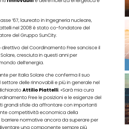
onti
rinnovabili
e dell’efficienza energetica e
lasse ’67, laureato in Ingegneria nucleare,
iattelli nel 2008 è stato co-fondatore del
tore del Gruppo SunCity.
io direttivo del Coordinamento Free sancisce il
Solare, cresciuta in questi anni per
mondo dell’energia.
nte per Italia Solare che conferma il suo
settore delle rinnovabili e più in generale nel
dichiarato
Attilio Piattelli
. «Sarà mia cura
ordinamento Free le posizioni e le esigenze del
i grandi sfide da affrontare con importanti
ente competitività economica della
barriere normative ancora da superare per
i diventare una componente sempre più