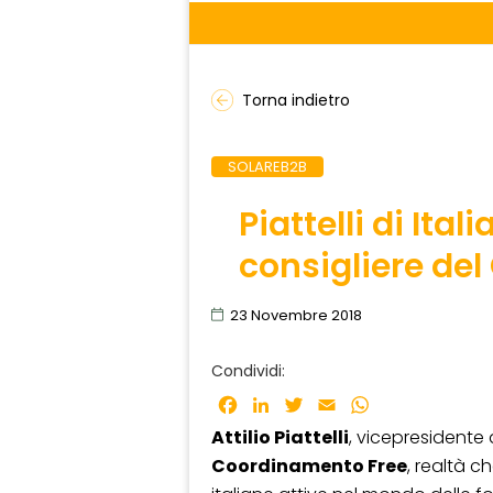
Torna indietro
SOLAREB2B
Piattelli di Ita
consigliere de
23 Novembre 2018
Condividi:
Facebook
LinkedIn
Twitter
Email
WhatsApp
Attilio Piattelli
, vicepresidente 
Coordinamento Free
, realtà c