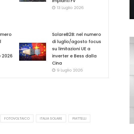
impianti FV
13 Luglio 2026
umero
SolareB2B: nel numero
l
di luglio/agosto focus
su limitazioni UE a
e 2026
inverter e Bess dalla
Cina
9 Luglio 2026
FOTOVOLTAICO
ITALIA SOLARE
PIATTELLI