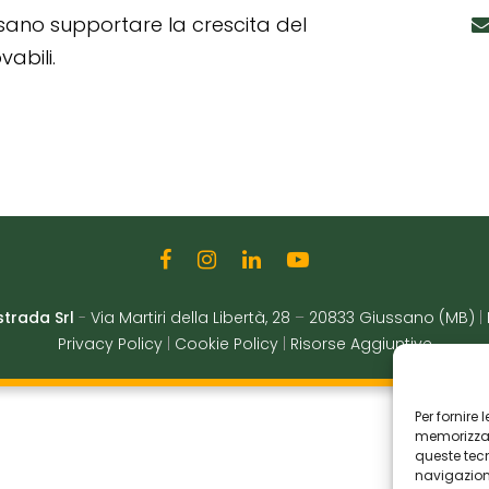
ssano supportare la crescita del
abili.
strada Srl
-
Via Martiri della Libertà, 28
–
20833 Giussano (MB)
|
Privacy Policy
|
Cookie Policy
|
Risorse Aggiuntive
Per fornire
memorizzare
queste tec
navigazione