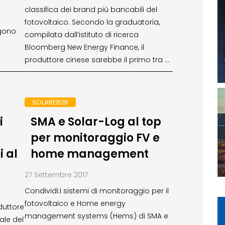
classifica dei brand più bancabili del
fotovoltaico. Secondo la graduatoria,
rgono
compilata dall’istituto di ricerca
Bloomberg New Energy Finance, il
produttore cinese sarebbe il primo tra …
SOLAREB2B
i
SMA e Solar-Log al top
per monitoraggio FV e
 al
home management
27 Settembre 2017
Condividi:I sistemi di monitoraggio per il
fotovoltaico e Home energy
duttore
management systems (Hems) di SMA e
bale del