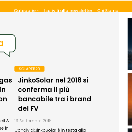
Categorie
Iscriviti alla newsletter
Chi Siamo
a
SOLAREB2B
 gas
JinkoSolar nel 2018 si
in
conferma il più
on
bancabile tra i brand
del FV
oil &
19 Settembre 2018
se in
Condividi:JinkoSolar è in testa alla