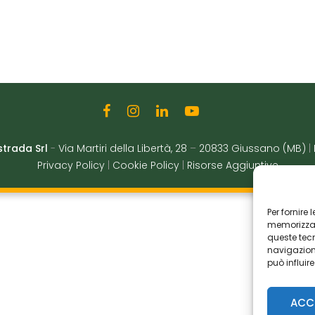
strada Srl
-
Via Martiri della Libertà, 28
–
20833 Giussano (MB)
|
Privacy Policy
|
Cookie Policy
|
Risorse Aggiuntive
Per fornire
memorizzare
queste tec
navigazione
può influir
ACC