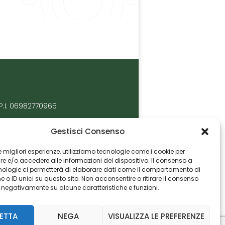
P.I. 06982770965
Gestisci Consenso
 le migliori esperienze, utilizziamo tecnologie come i cookie per
 e/o accedere alle informazioni del dispositivo. Il consenso a
nologie ci permetterà di elaborare dati come il comportamento di
 o ID unici su questo sito. Non acconsentire o ritirare il consenso
e negativamente su alcune caratteristiche e funzioni.
ETTA
NEGA
VISUALIZZA LE PREFERENZE