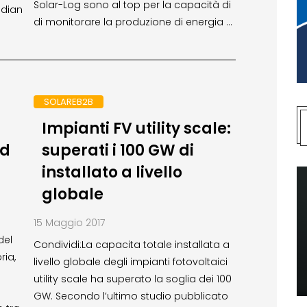
Solar-Log sono al top per la capacità di
adian
di monitorare la produzione di energia …
SOLAREB2B
Impianti FV utility scale:
nd
superati i 100 GW di
installato a livello
globale
15 Maggio 2017
del
Condividi:La capacita totale installata a
ria,
livello globale degli impianti fotovoltaici
utility scale ha superato la soglia dei 100
GW. Secondo l’ultimo studio pubblicato