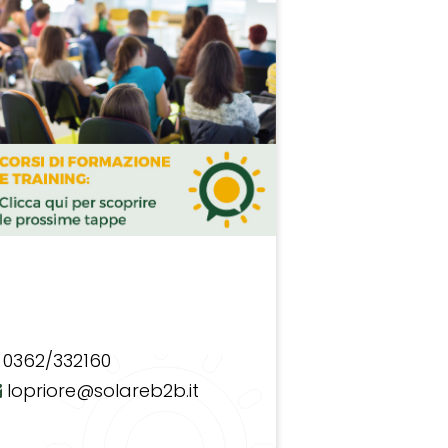
0362/332160
lopriore@solareb2b.it