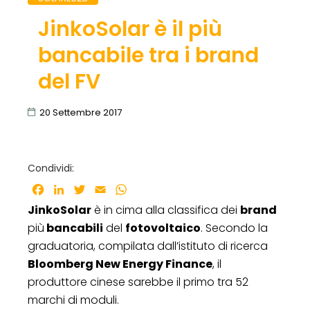
JinkoSolar è il più
bancabile tra i brand
del FV
20 Settembre 2017
Condividi:
Facebook
LinkedIn
Twitter
Email
WhatsApp
JinkoSolar
è in cima alla classifica dei
brand
più
bancabili
del
fotovoltaico
. Secondo la
graduatoria, compilata dall’istituto di ricerca
Bloomberg New Energy Finance
, il
produttore cinese sarebbe il primo tra 52
marchi di moduli.