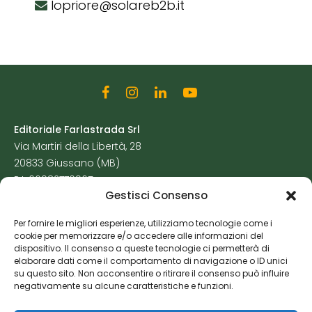
lopriore@solareb2b.it
Editoriale Farlastrada Srl
Via Martiri della Libertà, 28
20833 Giussano (MB)
P.I. 06982770965
Gestisci Consenso
Privacy Policy
Per fornire le migliori esperienze, utilizziamo tecnologie come i
Cookie Policy
cookie per memorizzare e/o accedere alle informazioni del
Risorse Aggiuntive
dispositivo. Il consenso a queste tecnologie ci permetterà di
elaborare dati come il comportamento di navigazione o ID unici
su questo sito. Non acconsentire o ritirare il consenso può influire
negativamente su alcune caratteristiche e funzioni.