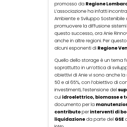
promosso da
Regione Lombar
L’associazione ha infatti incontrat
Ambiente e Sviluppo Sostenibile 
promuovere la diffusione sistemi
questo successo, ora Anie Rinno
anche in altre regioni. Per quest
alcuni esponenti di
Regione Ve
Quello dello storage è un tema f
soprattutto in un’ottica di svilup
obiettivi di Anie vi sono anche la
50 e al 65%, con l’obiettivo di c
investimenti, l’estensione del
sup
cui
idroelettrico, biomasse e
documento per la
manutenzione
contributo
per
interventi di bo
liquidazione
da parte del
GSE
d
kWp.