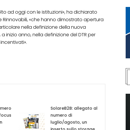
to ad oggi con le istituzioni», ha dichiarato
ie Rinnovabili, «che hanno dimostrato apertura
articolare nella definizione della nuova
a inizio anno, nella definizione del DTR per
 incentivati».
umero
SolareB2B: allegato al
 focus
numero di
in
luglio/agosto, un
inserto sullo storage