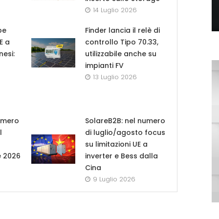
14 Luglio 2026
pe
Finder lancia il relè di
UE a
controllo Tipo 70.33,
nesi:
utilizzabile anche su
impianti FV
13 Luglio 2026
umero
SolareB2B: nel numero
l
di luglio/agosto focus
su limitazioni UE a
e 2026
inverter e Bess dalla
Cina
9 Luglio 2026