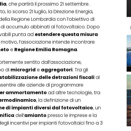
dia
, che partirà il prossimo 21 settembre.
o, lo scorso 21 luglio, la Direzione Energia,
della Regione Lombardia con l’obiettivo di
 di accumulo abbinati al fotovoltaico. Dopo
vabili punta ad
estendere questa misura
o motivo, l’associazione intende incontrare
neto
e
Regione Emilia Romagna
.
ortemente sentito dall’associazione,
po di
microgrid
e
aggregatori
. Tra gli
stabilizzazione delle detrazioni fiscali
al
onsentire alle aziende di programmare
er ammortamento
ad altre tecnologie, tra
 termodinamico
, la definizione di un
 di impianti diversi dal fotovoltaico
, un
nifica
dell’
amianto
presso le imprese e la
egli incentivi per impianti fotovoltaici fino a 3