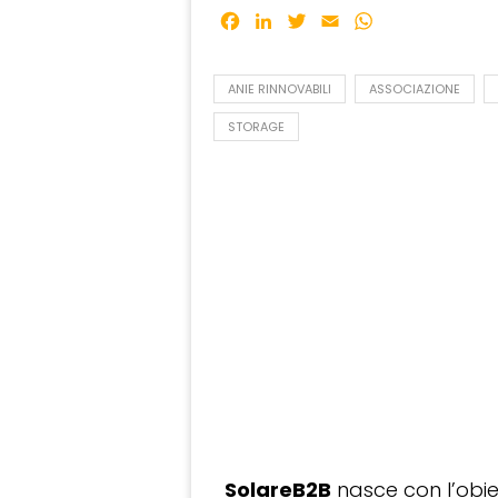
Facebook
LinkedIn
Twitter
Email
WhatsApp
ANIE RINNOVABILI
ASSOCIAZIONE
STORAGE
SolareB2B
nasce con l’obiet