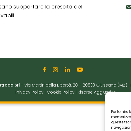
ssano supportare la crescita del
abili.
strada Srl
-
Via Martiri della Libertà, 28
–
20833 Giussano (MB)
|
Privacy Policy
|
Cookie Policy
|
Risorse Aggiuntive
Per fornire
memorizzare
queste tec
navigazione