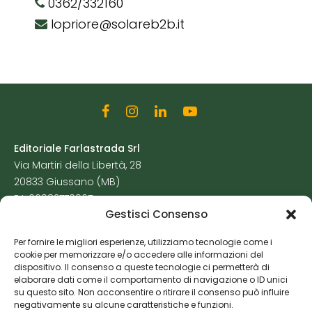
0362/332160
lopriore@solareb2b.it
Editoriale Farlastrada Srl
Via Martiri della Libertà, 28
20833 Giussano (MB)
P.I. 06982770965
Gestisci Consenso
Privacy Policy
Per fornire le migliori esperienze, utilizziamo tecnologie come i
Cookie Policy
cookie per memorizzare e/o accedere alle informazioni del
Risorse Aggiuntive
dispositivo. Il consenso a queste tecnologie ci permetterà di
elaborare dati come il comportamento di navigazione o ID unici
su questo sito. Non acconsentire o ritirare il consenso può influire
negativamente su alcune caratteristiche e funzioni.