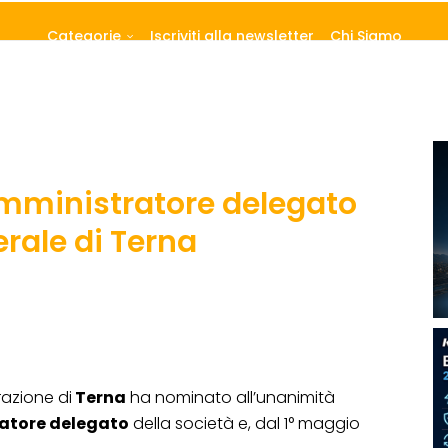
Categorie
Iscriviti alla newsletter
Chi Siamo
 amministratore delegato
erale di Terna
trazione di
Terna
ha nominato all’unanimità
atore delegato
della società e, dal 1° maggio