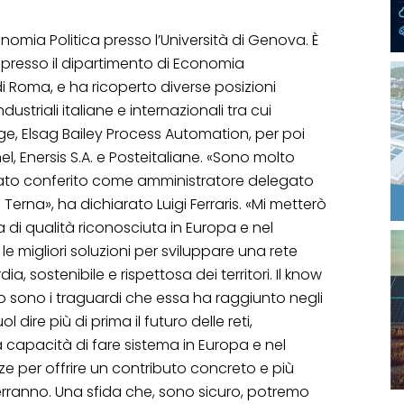
conomia Politica presso l’Università di Genova. È
presso il dipartimento di Economia
 di Roma, e ha ricoperto diverse posizioni
ustriali italiane e internazionali tra cui
ge, Elsag Bailey Process Automation, per poi
el, Enersis S.A. e Posteitaliane. «Sono molto
stato conferito come amministratore delegato
erna», ha dichiarato Luigi Ferraris. «Mi metterò
 di qualità riconosciuta in Europa e nel
le migliori soluzioni per sviluppare una rete
a, sostenibile e rispettosa dei territori. Il know
o sono i traguardi che essa ha raggiunto negli
ol dire più di prima il futuro delle reti,
 la capacità di fare sistema in Europa e nel
per offrire un contributo concreto e più
verranno. Una sfida che, sono sicuro, potremo