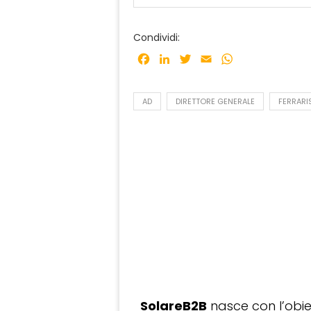
Condividi:
Facebook
LinkedIn
Twitter
Email
WhatsApp
AD
DIRETTORE GENERALE
FERRARI
SolareB2B
nasce con l’obiet