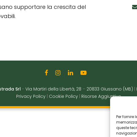
ssano supportare la crescita del
abili.
strada Srl
-
Via Martiri della Libertà, 28
–
20833 Giussano (MB)
|
Privacy Policy
|
Cookie Policy
|
Risorse Aggiuntive
Per fornire
memorizzare
queste tec
navigazione