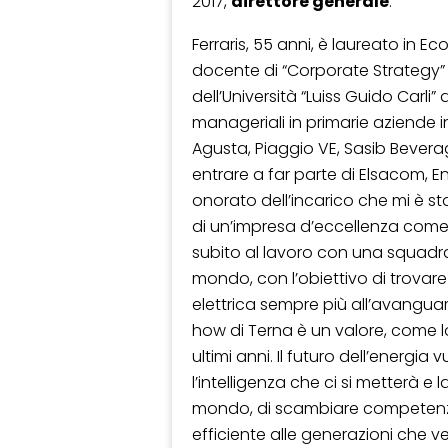
2017,
direttore generale
.
Ferraris, 55 anni, è laureato in E
docente di “Corporate Strategy” 
dell’Università “Luiss Guido Carli”
manageriali in primarie aziende ind
Agusta, Piaggio VE, Sasib Bevera
entrare a far parte di Elsacom, En
onorato dell’incarico che mi è 
di un’impresa d’eccellenza come T
subito al lavoro con una squadra
mondo, con l’obiettivo di trovare 
elettrica sempre più all’avanguardi
how di Terna è un valore, come l
ultimi anni. Il futuro dell’energia vu
l’intelligenza che ci si metterà e
mondo, di scambiare competenze 
efficiente alle generazioni che 