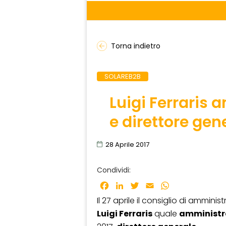
Torna indietro
SOLAREB2B
Luigi Ferraris
e direttore gen
28 Aprile 2017
Condividi:
Facebook
LinkedIn
Twitter
Email
WhatsApp
Il 27 aprile il consiglio di amminis
Luigi Ferraris
quale
amministr