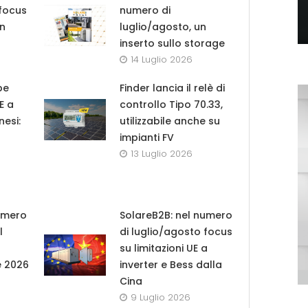
 focus
numero di
in
luglio/agosto, un
inserto sullo storage
14 Luglio 2026
pe
Finder lancia il relè di
UE a
controllo Tipo 70.33,
nesi:
utilizzabile anche su
impianti FV
13 Luglio 2026
umero
SolareB2B: nel numero
l
di luglio/agosto focus
su limitazioni UE a
e 2026
inverter e Bess dalla
Cina
9 Luglio 2026