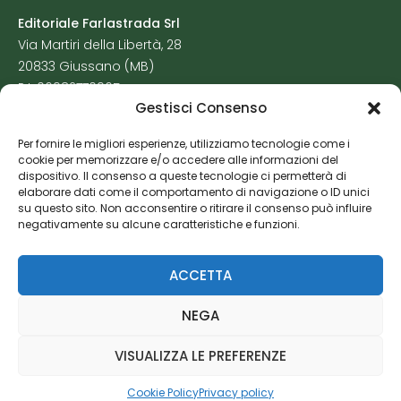
Editoriale Farlastrada Srl
Via Martiri della Libertà, 28
20833 Giussano (MB)
P.I. 06982770965
Gestisci Consenso
Privacy Policy
Per fornire le migliori esperienze, utilizziamo tecnologie come i
Cookie Policy
cookie per memorizzare e/o accedere alle informazioni del
Risorse Aggiuntive
dispositivo. Il consenso a queste tecnologie ci permetterà di
elaborare dati come il comportamento di navigazione o ID unici
su questo sito. Non acconsentire o ritirare il consenso può influire
negativamente su alcune caratteristiche e funzioni.
ACCETTA
NEGA
VISUALIZZA LE PREFERENZE
Cookie Policy
Privacy policy