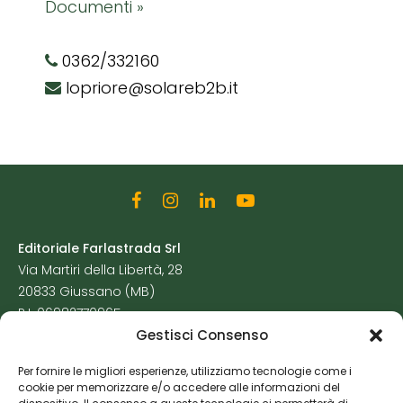
Documenti »
0362/332160
lopriore@solareb2b.it
Editoriale Farlastrada Srl
Via Martiri della Libertà, 28
20833 Giussano (MB)
P.I. 06982770965
Gestisci Consenso
Privacy Policy
Per fornire le migliori esperienze, utilizziamo tecnologie come i
Cookie Policy
cookie per memorizzare e/o accedere alle informazioni del
Risorse Aggiuntive