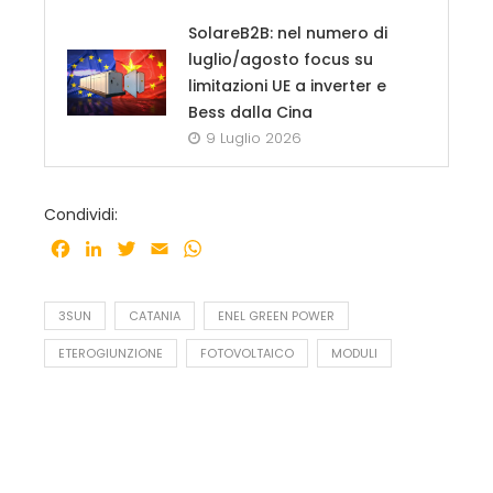
SolareB2B: nel numero di
luglio/agosto focus su
limitazioni UE a inverter e
Bess dalla Cina
9 Luglio 2026
Condividi:
Facebook
LinkedIn
Twitter
Email
WhatsApp
3SUN
CATANIA
ENEL GREEN POWER
ETEROGIUNZIONE
FOTOVOLTAICO
MODULI