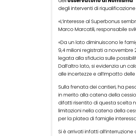
dell’
osservatorio di Nomisma 
degli interventi di riqualificazi
«L’interesse al Superbonus sembr
Marco Marcatili, responsabile s
«Da un lato diminuiscono le fami
9,4 milioni registrati a novembre 
legata alla sfiducia sulle possibi
Dall’altro lato, si evidenzia un cal
alle incertezze e all’impatto dell
Sulla frenata dei cantieri, ha pesa
in merito alla catena della cession
difatti risentito di questa scelt
limitazioni nella catena della c
per la platea di famiglie interess
Si è arrivati infatti all’interruzione