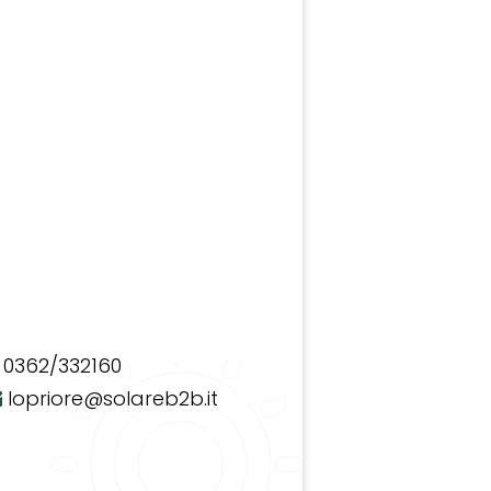
0362/332160
lopriore@solareb2b.it