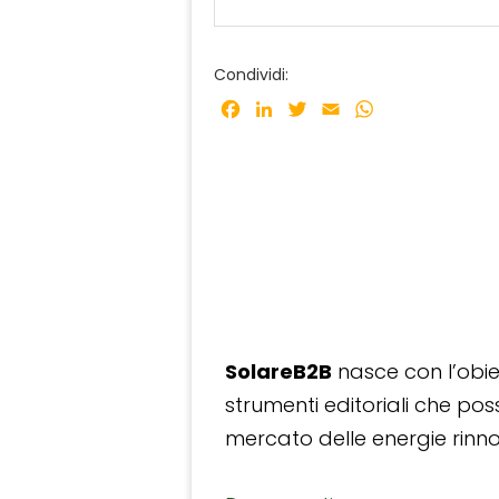
Condividi:
Facebook
LinkedIn
Twitter
Email
WhatsApp
SolareB2B
nasce con l’obiet
strumenti editoriali che po
mercato delle energie rinnov