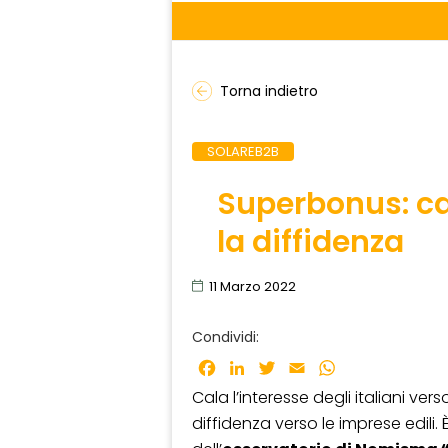
Torna indietro
SOLAREB2B
Superbonus: ca
la diffidenza
11 Marzo 2022
Condividi:
Facebook
LinkedIn
Twitter
Email
WhatsApp
Cala l’interesse degli italiani verso
diffidenza verso le imprese edili