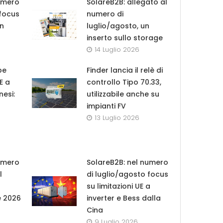
umero
SolareB2B: allegato al
 focus
numero di
in
luglio/agosto, un
inserto sullo storage
14 Luglio 2026
pe
Finder lancia il relè di
UE a
controllo Tipo 70.33,
nesi:
utilizzabile anche su
impianti FV
13 Luglio 2026
umero
SolareB2B: nel numero
l
di luglio/agosto focus
su limitazioni UE a
e 2026
inverter e Bess dalla
Cina
9 Luglio 2026