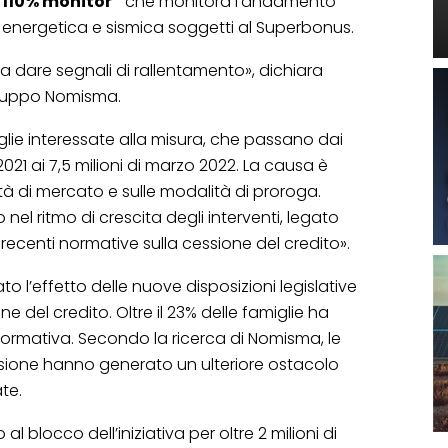
“110% monitor”
che monitora l’andamento
one energetica e sismica soggetti al Superbonus.
a dare segnali di rallentamento», dichiara
viluppo Nomisma.
glie interessate alla misura, che passano dai
2021 ai 7,5 milioni di marzo 2022. La causa è
lità di mercato e sulle modalità di proroga.
o nel ritmo di crescita degli interventi, legato
e recenti normative sulla cessione del credito».
to l’effetto delle nuove disposizioni legislative
e del credito. Oltre il 23% delle famiglie ha
a normativa. Secondo la ricerca di Nomisma, le
essione hanno generato un ulteriore ostacolo
ate.
 o al blocco dell’iniziativa per oltre 2 milioni di