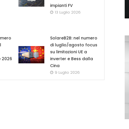
impianti FV
13 Luglio 2026
umero
SolareB2B: nel numero
l
di luglio/agosto focus
su limitazioni UE a
e 2026
inverter e Bess dalla
Cina
9 Luglio 2026