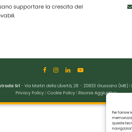
ssano supportare la crescita del
abili.
strada Srl
-
Via Martiri della Libertà, 28
–
20833 Giussano (MB)
|
Privacy Policy
|
Cookie Policy
|
Risorse Aggiuntive
Per fornire
memorizzare
queste tec
navigazione