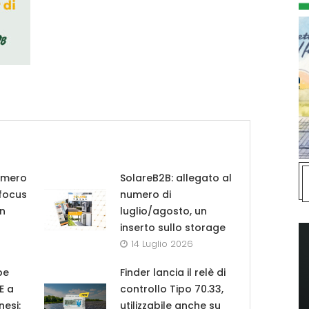
umero
SolareB2B: allegato al
 focus
numero di
in
luglio/agosto, un
inserto sullo storage
14 Luglio 2026
pe
Finder lancia il relè di
UE a
controllo Tipo 70.33,
nesi:
utilizzabile anche su