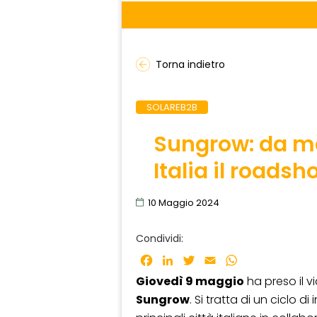
Torna indietro
SOLAREB2B
Sungrow: da ma
Italia il roads
10 Maggio 2024
Condividi:
Facebook
LinkedIn
Twitter
Email
WhatsApp
Giovedì 9 maggio
ha preso il v
Sungrow
. Si tratta di un ciclo d