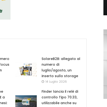
umero
SolareB2B: allegato al
 focus
numero di
in
luglio/agosto, un
inserto sullo storage
14 Luglio 2026
pe
Finder lancia il relè di
UE a
controllo Tipo 70.33,
nesi:
utilizzabile anche su