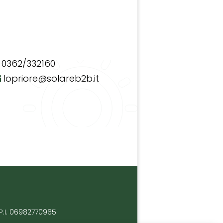
0362/332160
lopriore@solareb2b.it
P.I. 06982770965