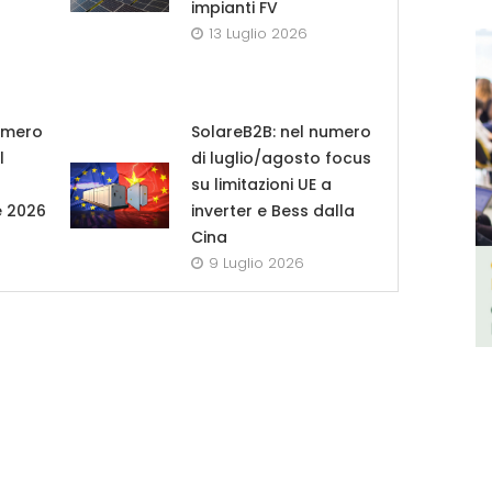
impianti FV
13 Luglio 2026
umero
SolareB2B: nel numero
l
di luglio/agosto focus
su limitazioni UE a
e 2026
inverter e Bess dalla
Cina
9 Luglio 2026