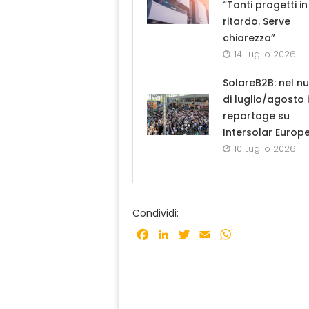
“Tanti progetti in
ritardo. Serve
chiarezza”
14 Luglio 2026
SolareB2B: nel n
di luglio/agosto i
reportage su
Intersolar Europ
10 Luglio 2026
Condividi:
Facebook
LinkedIn
Twitter
Email
WhatsApp