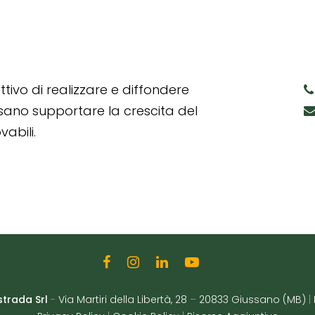
tivo di realizzare e diffondere
ssano supportare la crescita del
abili.
strada Srl
-
Via Martiri della Libertà, 28
–
20833 Giussano (MB)
|