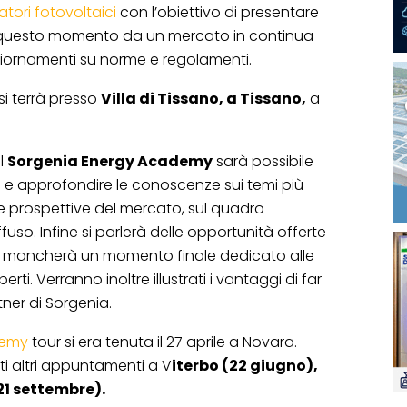
atori fotovoltaici
con l’obiettivo di presentare
 in questo momento da un mercato in continua
ggiornamenti su norme e regolamenti.
 si terrà presso
Villa di Tissano, a Tissano,
a
l
Sorgenia Energy Academy
sarà possibile
a
e approfondire le conoscenze sui temi più
le prospettive del mercato, sul quadro
uso. Infine si parlerà delle opportunità offerte
n mancherà un momento finale dedicato alle
ti. Verranno inoltre illustrati i vantaggi di far
rtner di Sorgenia.
demy
tour si era tenuta il 27 aprile a Novara.
ti altri appuntamenti a V
iterbo (22 giugno),
21 settembre).