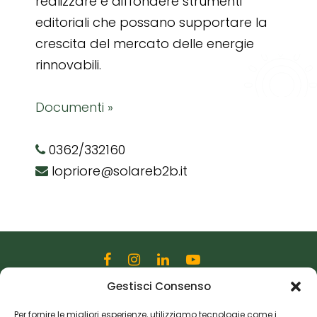
realizzare e diffondere strumenti
editoriali che possano supportare la
crescita del mercato delle energie
rinnovabili.
Documenti »
0362/332160
lopriore@solareb2b.it
Gestisci Consenso
Editoriale Farlastrada Srl
Via Martiri della Libertà, 28
Per fornire le migliori esperienze, utilizziamo tecnologie come i