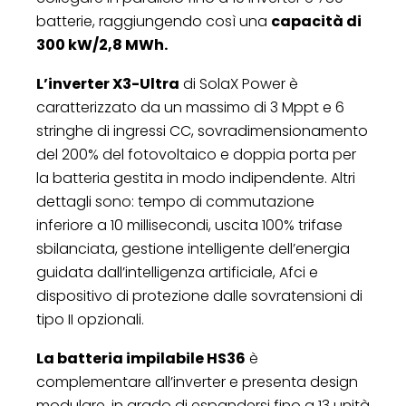
batterie, raggiungendo così una
capacità di
300 kW/2,8 MWh.
L’inverter X3-Ultra
di SolaX Power è
caratterizzato da un massimo di 3 Mppt e 6
stringhe di ingressi CC, sovradimensionamento
del 200% del fotovoltaico e doppia porta per
la batteria gestita in modo indipendente. Altri
dettagli sono: tempo di commutazione
inferiore a 10 millisecondi, uscita 100% trifase
sbilanciata, gestione intelligente dell’energia
guidata dall’intelligenza artificiale, Afci e
dispositivo di protezione dalle sovratensioni di
tipo II opzionali.
La batteria impilabile HS36
è
complementare all’inverter e presenta design
modulare, in grado di espandersi fino a 13 unità