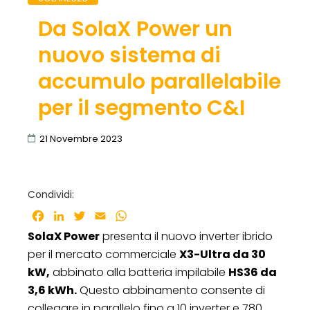
Da SolaX Power un
nuovo sistema di
accumulo parallelabile
per il segmento C&I
21 Novembre 2023
Condividi:
Facebook
LinkedIn
Twitter
Email
WhatsApp
SolaX Power
presenta il nuovo inverter ibrido
per il mercato commerciale
X3-Ultra da 30
kW,
abbinato alla batteria impilabile
HS36 da
3,6 kWh.
Questo abbinamento consente di
collegare in parallelo fino a 10 inverter e 780