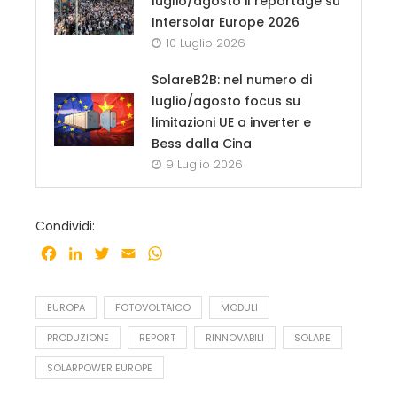
luglio/agosto il reportage su
Intersolar Europe 2026
10 Luglio 2026
SolareB2B: nel numero di
luglio/agosto focus su
limitazioni UE a inverter e
Bess dalla Cina
9 Luglio 2026
Condividi:
Facebook
LinkedIn
Twitter
Email
WhatsApp
EUROPA
FOTOVOLTAICO
MODULI
PRODUZIONE
REPORT
RINNOVABILI
SOLARE
SOLARPOWER EUROPE