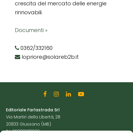
crescita del mercato delle energie
rinnovabili.
Documenti »
0362/332160
lopriore@solareb2b.it
Editoriale Farlastrada Srl
Via Martiri della Libertà, 28
20833 Giussano (MB)
P.I. 06982770965