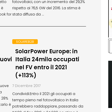
etto
fotovoltaici, con un incremento del 29,3%
 è
rispetto ai 76,5 GW del 2016. La stima è
ook for
stata diffusa da …
SOLAREB2B
SolarPower Europe: in
nuovi
Italia 24mila occupati
nel FV entro il 2021
(+113%)
nuove
7 Dicembre 2017
pa
Condividi:Entro il 2021 gli occupati a
l 28%
tempo pieno nel fotovoltaico in Italia
tarlo è
potrebbero raddoppiare, passando da