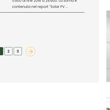
11.500 di fine 2016 a 24.600. La stima è
contenuta nel report “Solar PV …
2
3