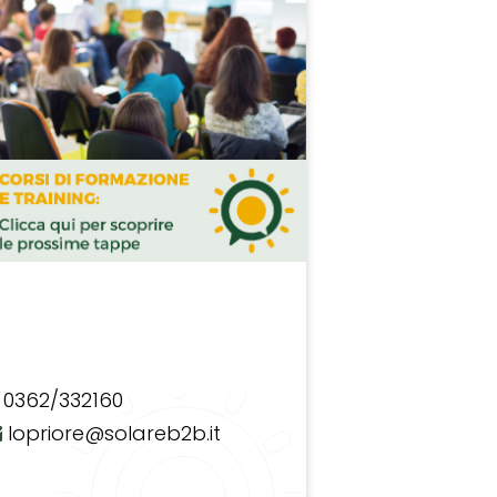
0362/332160
lopriore@solareb2b.it