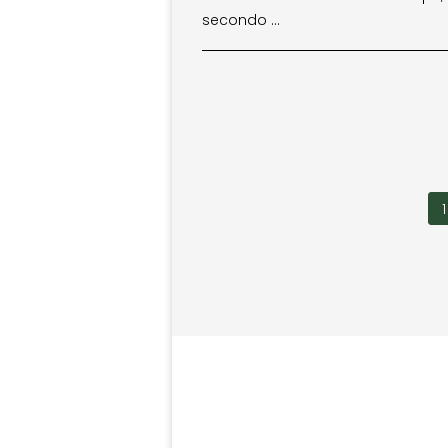
secondo …
1