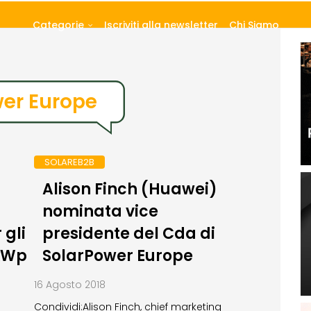
Categorie
Iscriviti alla newsletter
Chi Siamo
er Europe
SOLAREB2B
Alison Finch (Huawei)
nominata vice
gli
presidente del Cda di
 kWp
SolarPower Europe
16 Agosto 2018
Condividi:Alison Finch, chief marketing