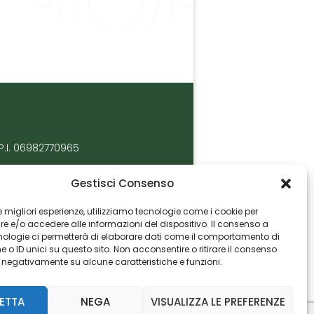
P.I. 06982770965
Gestisci Consenso
 le migliori esperienze, utilizziamo tecnologie come i cookie per
 e/o accedere alle informazioni del dispositivo. Il consenso a
nologie ci permetterà di elaborare dati come il comportamento di
 o ID unici su questo sito. Non acconsentire o ritirare il consenso
e negativamente su alcune caratteristiche e funzioni.
ETTA
NEGA
VISUALIZZA LE PREFERENZE