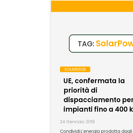
SolarPow
TAG:
SOLAREB2B
UE, confermata la
priorità di
dispacciamento per 
impianti fino a 400
24 Gennaio 2019
Condividi:L’energia prodotta dagli