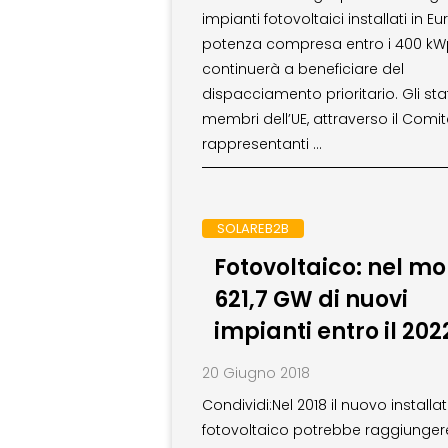
impianti fotovoltaici installati in E
potenza compresa entro i 400 k
continuerà a beneficiare del
dispacciamento prioritario. Gli sta
membri dell’UE, attraverso il Comit
rappresentanti …
SOLAREB2B
Fotovoltaico: nel m
621,7 GW di nuovi
impianti entro il 202
20 Giugno 2018
Condividi:Nel 2018 il nuovo installa
fotovoltaico potrebbe raggiungere 