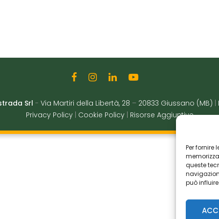
strada Srl
-
Via Martiri della Libertà, 28
–
20833 Giussano (MB)
|
Privacy Policy
|
Cookie Policy
|
Risorse Aggiuntive
Per fornire
memorizzare
queste tec
navigazione
può influir
ACC