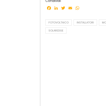
Condividi:
Facebook
LinkedIn
Twitter
Email
WhatsApp
FOTOVOLTAICO
INSTALLATORI
MO
SOLAREDGE