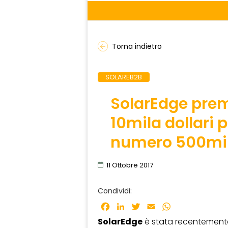
Torna indietro
SOLAREB2B
SolarEdge premi
10mila dollari 
numero 500mil
11 Ottobre 2017
Condividi:
Facebook
LinkedIn
Twitter
Email
WhatsApp
SolarEdge
è stata recentemente in