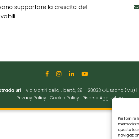
ssano supportare la crescita del
abili.
strada Srl
-
Via Martiri della Libertà, 28
–
20833 Giussano (MB)
|
Privacy Policy
|
Cookie Policy
|
Risorse Aggiuntive
Per fornire
memorizzare
queste tec
navigazione