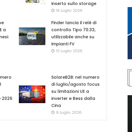
inserto sullo storage
14 Luglio 2026
pe
Finder lancia il relè di
UE a
controllo Tipo 70.33,
nesi:
utilizzabile anche su
impianti FV
13 Luglio 2026
umero
SolareB2B: nel numero
l
di luglio/agosto focus
su limitazioni UE a
e 2026
inverter e Bess dalla
Cina
9 Luglio 2026