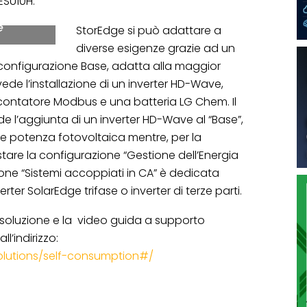
ESU10H.
e
StorEdge si può adattare a
diverse esigenze grazie ad un
 configurazione Base, adatta alla maggior
evede l’installazione di un inverter HD-Wave,
il contatore Modbus e una batteria LG Chem. Il
e l’aggiunta di un inverter HD-Wave al “Base”,
e potenza fotovoltaica mentre, per la
stare la configurazione “Gestione dell’Energia
ione “Sistemi accoppiati in CA” è dedicata
er SolarEdge trifase o inverter di terze parti.
soluzione e la video guida a supporto
ll’indirizzo:
olutions/self-consumption#/