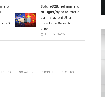
umero
SolareB2B: nel numero
l
di luglio/agosto focus
su limitazioni UE a
e 2026
inverter e Bess dalla
Cina
9 Luglio 2026
SESTI-S4
SOLAREDGE
STORAGE
STOREDGE