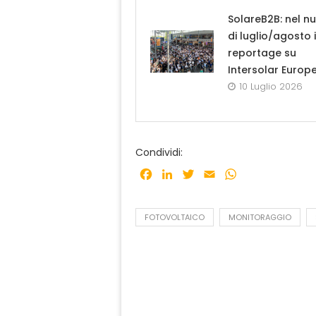
SolareB2B: nel n
di luglio/agosto i
reportage su
Intersolar Europ
10 Luglio 2026
Condividi:
Facebook
LinkedIn
Twitter
Email
WhatsApp
FOTOVOLTAICO
MONITORAGGIO