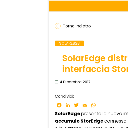
Torna indietro
SOLAREB2B
SolarEdge dist
interfaccia St
4 Dicembre 2017
Condividi:
Facebook
LinkedIn
Twitter
Email
WhatsApp
SolarEdge
presenta la nuova in
accumulo StorEdge
connessa a