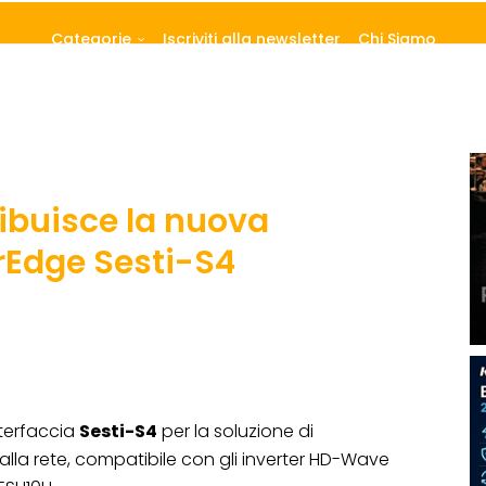
Categorie
Iscriviti alla newsletter
Chi Siamo
ribuisce la nuova
orEdge Sesti-S4
terfaccia
Sesti-S4
per la soluzione di
lla rete, compatibile con gli inverter HD-Wave