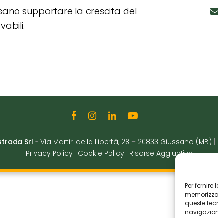
ssano supportare la crescita del
abili.
strada Srl
-
Via Martiri della Libertà, 28
–
20833 Giussano (MB)
|
Privacy Policy
|
Cookie Policy
|
Risorse Aggiuntive
Per fornire
memorizzare
queste tec
navigazione