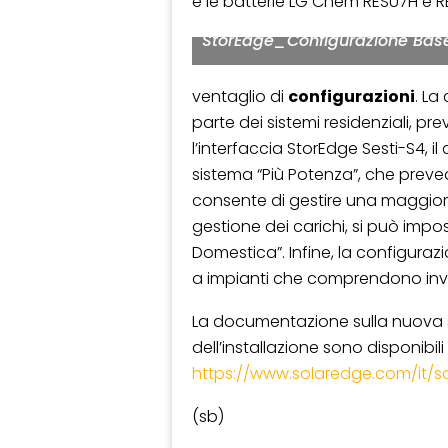
e le batterie LG Chem RESU7H e R
StorEdge_Configurazione Bas
ventaglio di
configurazioni
. La
parte dei sistemi residenziali, pr
l’interfaccia StorEdge Sesti-S4, 
sistema “Più Potenza”, che preved
consente di gestire una maggior
gestione dei carichi, si può impo
Domestica”. Infine, la configuraz
a impianti che comprendono invert
La documentazione sulla nuova 
dell’installazione sono disponibili a
https://www.solaredge.com/it/s
(sb)