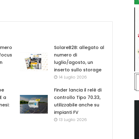
umero
SolareB2B: allegato al
 focus
numero di
in
luglio/agosto, un
inserto sullo storage
14 Luglio 2026
pe
Finder lancia il relè di
UE a
controllo Tipo 70.33,
nesi:
utilizzabile anche su
impianti FV
13 Luglio 2026