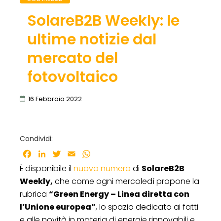
SolareB2B Weekly: le
ultime notizie dal
mercato del
fotovoltaico
16 Febbraio 2022
Condividi:
Facebook
LinkedIn
Twitter
Email
WhatsApp
È disponibile il
nuovo numero
di
SolareB2B
Weekly,
che come ogni mercoledì propone la
rubrica
“Green Energy – Linea diretta con
l’Unione europea”
, lo spazio dedicato ai fatti
e alle novità in materia di energie rinnovabili e