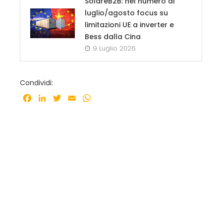
SolareB2B: nel numero di
luglio/agosto focus su
limitazioni UE a inverter e
Bess dalla Cina
9 Luglio 2026
Condividi:
Facebook
LinkedIn
Twitter
Email
WhatsApp