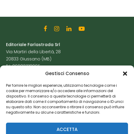
Editoriale Farlastrada Srl
Via Martiri della Libertà, 28
20833 Giussano (MB)
P.I. 06982770965
Gestisci Consenso
Privacy Policy
Per fornire le migliori esperienze, utilizziamo tecnologie come i
Cookie Policy
cookie per memorizzare e/o accedere alle informazioni del
Risorse Aggiuntive
dispositivo. Il consenso a queste tecnologie ci permetterà di
elaborare dati come il comportamento di navigazione o ID unici
su questo sito. Non acconsentire o ritirare il consenso può influire
negativamente su alcune caratteristiche e funzioni.
ACCETTA