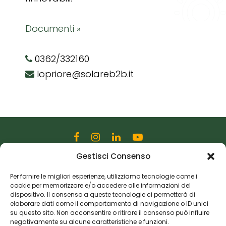
Documenti »
0362/332160
lopriore@solareb2b.it
Gestisci Consenso
Editoriale Farlastrada Srl
Via Martiri della Libertà, 28
Per fornire le migliori esperienze, utilizziamo tecnologie come i
cookie per memorizzare e/o accedere alle informazioni del
20833 Giussano (MB)
dispositivo. Il consenso a queste tecnologie ci permetterà di
P.I. 06982770965
elaborare dati come il comportamento di navigazione o ID unici
su questo sito. Non acconsentire o ritirare il consenso può influire
negativamente su alcune caratteristiche e funzioni.
Privacy Policy