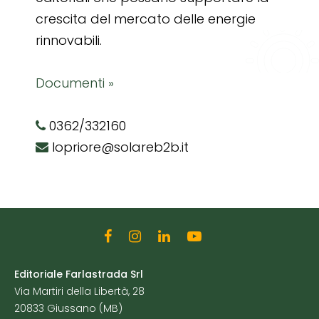
crescita del mercato delle energie
rinnovabili.
Documenti »
0362/332160
lopriore@solareb2b.it
Editoriale Farlastrada Srl
Via Martiri della Libertà, 28
20833 Giussano (MB)