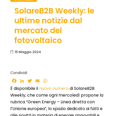
SolareB2B Weekly: le
ultime notizie dal
mercato del
fotovoltaico
15 Maggio 2024
Condividi:
Facebook
LinkedIn
Twitter
Email
WhatsApp
È disponibile il
nuovo numero
di SolareB2B
Weekly, che come ogni mercoledì propone la
rubrica “Green Energy – Linea diretta con
l’Unione europea”, lo spazio dedicato ai fatti e
alle novità in materia di energie rinnovabili e