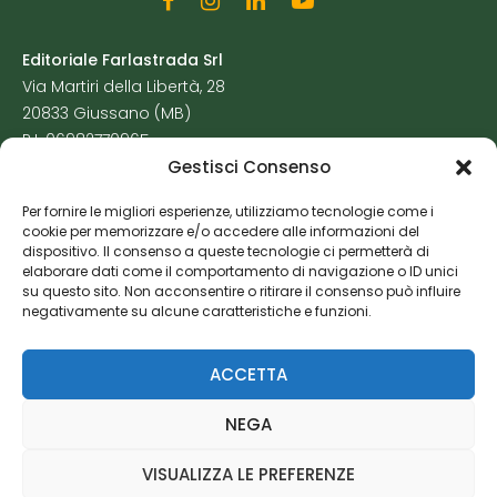
Editoriale Farlastrada Srl
Via Martiri della Libertà, 28
20833 Giussano (MB)
P.I. 06982770965
Gestisci Consenso
Privacy Policy
Per fornire le migliori esperienze, utilizziamo tecnologie come i
Cookie Policy
cookie per memorizzare e/o accedere alle informazioni del
Risorse Aggiuntive
dispositivo. Il consenso a queste tecnologie ci permetterà di
elaborare dati come il comportamento di navigazione o ID unici
su questo sito. Non acconsentire o ritirare il consenso può influire
negativamente su alcune caratteristiche e funzioni.
ACCETTA
NEGA
VISUALIZZA LE PREFERENZE