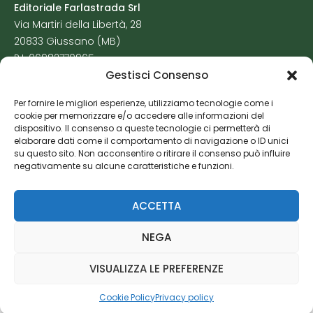
Editoriale Farlastrada Srl
Via Martiri della Libertà, 28
20833 Giussano (MB)
P.I. 06982770965
Gestisci Consenso
Privacy Policy
Per fornire le migliori esperienze, utilizziamo tecnologie come i
Cookie Policy
cookie per memorizzare e/o accedere alle informazioni del
Risorse Aggiuntive
dispositivo. Il consenso a queste tecnologie ci permetterà di
elaborare dati come il comportamento di navigazione o ID unici
su questo sito. Non acconsentire o ritirare il consenso può influire
negativamente su alcune caratteristiche e funzioni.
ACCETTA
NEGA
VISUALIZZA LE PREFERENZE
Cookie Policy
Privacy policy