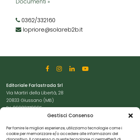
Documenti »
0362/332160
lopriore@solareb2b.it
Editoriale Farlastrada Srl
Via Martiri della Libertà, 28
20833 Giussano (MB)
P.I. 06982770965
Gestisci Consenso
Privacy Policy
Per fornire le migliori esperienze, utilizziamo tecnologie come i
Cookie Policy
cookie per memorizzare e/o accedere alle informazioni del
Risorse Aggiuntive
dispositivo. Il consenso a queste tecnologie ci permetterà di