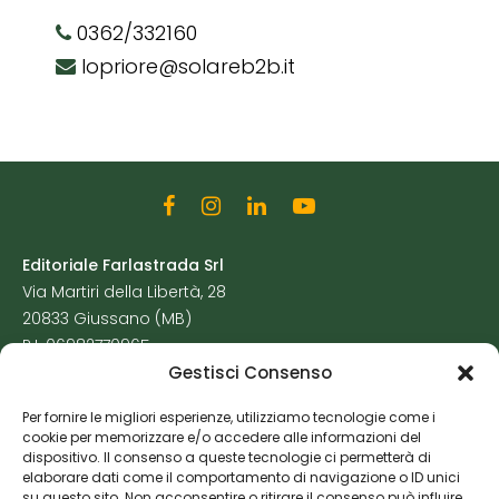
0362/332160
lopriore@solareb2b.it
Editoriale Farlastrada Srl
Via Martiri della Libertà, 28
20833 Giussano (MB)
P.I. 06982770965
Gestisci Consenso
Privacy Policy
Per fornire le migliori esperienze, utilizziamo tecnologie come i
Cookie Policy
cookie per memorizzare e/o accedere alle informazioni del
Risorse Aggiuntive
dispositivo. Il consenso a queste tecnologie ci permetterà di
elaborare dati come il comportamento di navigazione o ID unici
su questo sito. Non acconsentire o ritirare il consenso può influire