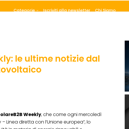
Categorie
Iscriviti alla newsletter
Chi Siamo
y: le ultime notizie dal
tovoltaico
SolareB2B Weekly
, che come ogni mercoledì
– Linea diretta con l’Unione europea”, lo