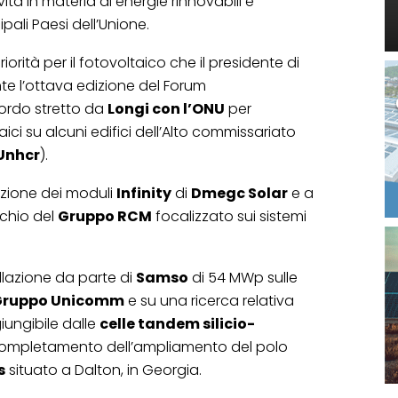
vità in materia di energie rinnovabili e
pali Paesi dell’Unione.
riorità per il fotovoltaico che il presidente di
te l’ottava edizione del Forum
cordo stretto da
Longi con l’ONU
per
taici su alcuni edifici dell’Alto commissariato
Unhcr
).
azione dei moduli
Infinity
di
Dmegc Solar
e a
chio del
Gruppo RCM
focalizzato sui sistemi
allazione da parte di
Samso
di 54 MWp sulle
Gruppo Unicomm
e su una ricerca relativa
iungibile dalle
celle tandem silicio-
 completamento dell’ampliamento del polo
s
situato a Dalton, in Georgia.