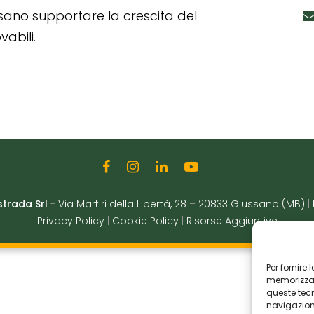
ssano supportare la crescita del
abili.
strada Srl
-
Via Martiri della Libertà, 28
–
20833 Giussano (MB)
|
Privacy Policy
|
Cookie Policy
|
Risorse Aggiuntive
Per fornire
memorizzare
queste tec
navigazione