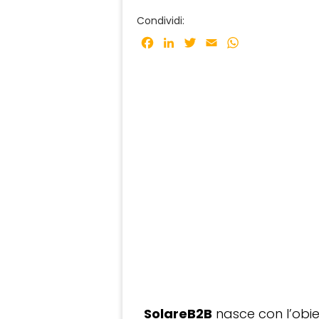
Condividi:
Facebook
LinkedIn
Twitter
Email
WhatsApp
SolareB2B
nasce con l’obiet