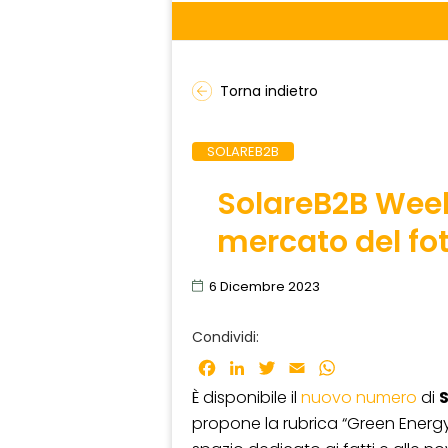
Torna indietro
SOLAREB2B
SolareB2B Weekl
mercato del fo
6 Dicembre 2023
Condividi:
Facebook
LinkedIn
Twitter
Email
WhatsApp
È disponibile il
nuovo numero
di
propone la rubrica “Green Energy 