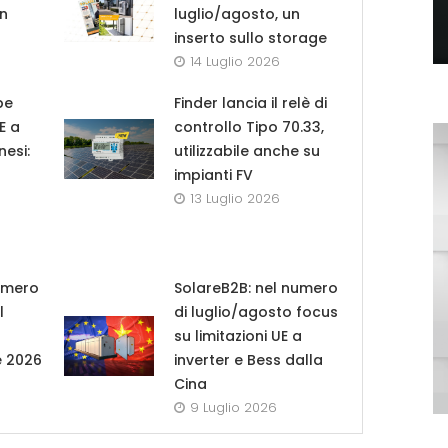
in
luglio/agosto, un
inserto sullo storage
14 Luglio 2026
pe
Finder lancia il relè di
UE a
controllo Tipo 70.33,
nesi:
utilizzabile anche su
impianti FV
13 Luglio 2026
umero
SolareB2B: nel numero
l
di luglio/agosto focus
su limitazioni UE a
e 2026
inverter e Bess dalla
Cina
9 Luglio 2026