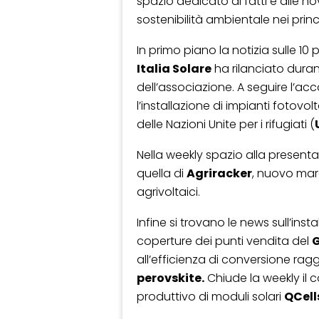
spazio dedicato ai fatti e alle no
sostenibilità ambientale nei princi
In primo piano la notizia sulle 10 p
Italia Solare
ha rilanciato duran
dell’associazione. A seguire l’ac
l’installazione di impianti fotovol
delle Nazioni Unite per i rifugiati (
Nella weekly spazio alla present
quella di
Agriracker
, nuovo mar
agrivoltaici.
Infine si trovano le news sull’inst
coperture dei punti vendita del
all’efficienza di conversione ragg
perovskite.
Chiude la weekly il
produttivo di moduli solari
QCell