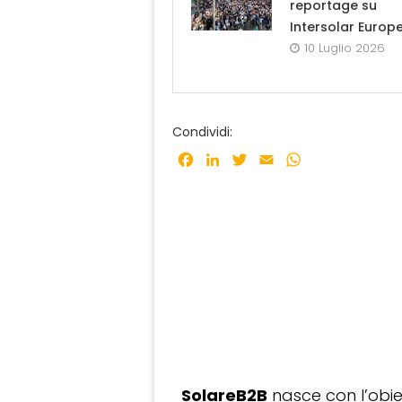
reportage su
Intersolar Europ
10 Luglio 2026
Condividi:
Facebook
LinkedIn
Twitter
Email
WhatsApp
SolareB2B
nasce con l’obiet