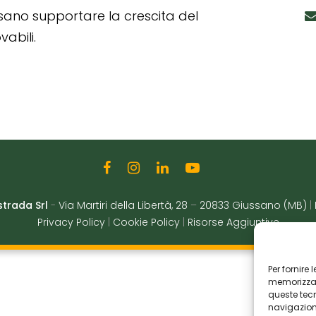
ssano supportare la crescita del
abili.
strada Srl
-
Via Martiri della Libertà, 28
–
20833 Giussano (MB)
|
Privacy Policy
|
Cookie Policy
|
Risorse Aggiuntive
Per fornire
memorizzare
queste tec
navigazione