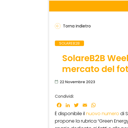
Torna indietro
SOLAREB2B
SolareB2B Weekl
mercato del fo
22 Novembre 2023
Condividi:
Facebook
LinkedIn
Twitter
Email
WhatsApp
È disponibile il
nuovo numero
di 
propone la rubrica “Green Energy 