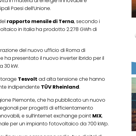
vità in materia di energie rinnovabili e
pali Paesi dell’Unione.
 del
rapporto mensile di Terna
, secondo i
ovoltaico in Italia ha prodotto 2.278 GWh di
urazione del nuovo ufficio di Roma di
he ha presentato il nuovo inverter ibrido per il
a 30 kW.
i storage
Tesvolt
ad alta tensione che hanno
’ente indipendente
TÜV Rheinland
.
Regione Piemonte, che ha pubblicato un nuovo
egionali per progetti di efficientamento
innovabili, e sull’internet exchange point
MIX
,
ale per un impianto fotovoltaico da 700 kWp.