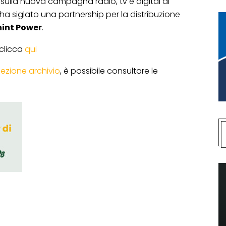
 sulla nuova campagna radio, tv e digital di
ha siglato una partnership per la distribuzione
int Power
.
 clicca
qui
sezione archivio
, è possibile consultare le