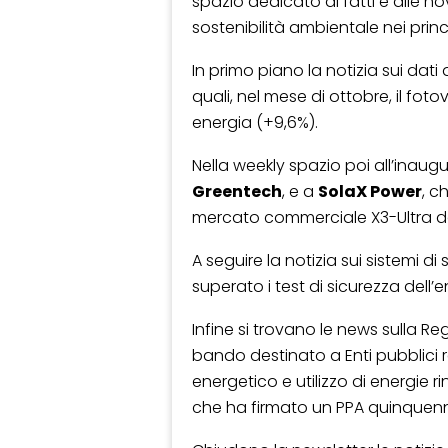
spazio dedicato ai fatti e alle no
sostenibilità ambientale nei princi
In primo piano la notizia sui dati
quali, nel mese di ottobre, il fot
energia (+9,6%).
Nella weekly spazio poi all’inaug
Greentech
, e a
SolaX Power
, c
mercato commerciale X3-Ultra d
A seguire la notizia sui sistemi d
superato i test di sicurezza dell
Infine si trovano le news sulla 
bando destinato a Enti pubblici r
energetico e utilizzo di energie r
che ha firmato un PPA quinquenn