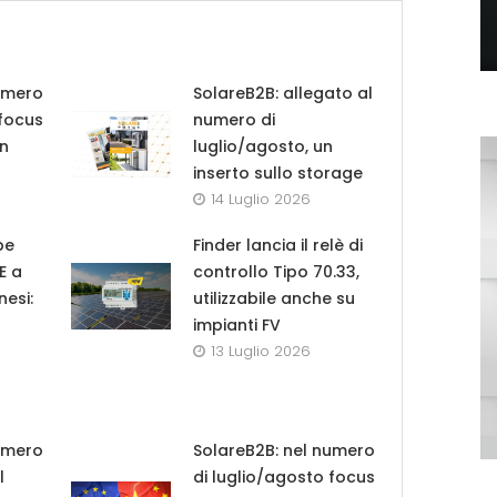
umero
SolareB2B: allegato al
 focus
numero di
in
luglio/agosto, un
inserto sullo storage
14 Luglio 2026
pe
Finder lancia il relè di
UE a
controllo Tipo 70.33,
nesi:
utilizzabile anche su
impianti FV
13 Luglio 2026
umero
SolareB2B: nel numero
l
di luglio/agosto focus