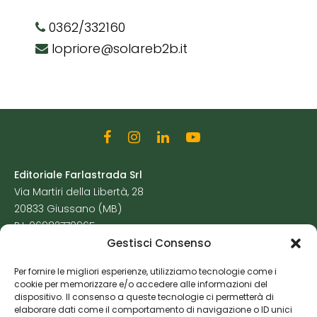
0362/332160
lopriore@solareb2b.it
Editoriale Farlastrada Srl
Via Martiri della Libertà, 28
20833 Giussano (MB)
P.I. 06982770965
Gestisci Consenso
Privacy Policy
Per fornire le migliori esperienze, utilizziamo tecnologie come i
Cookie Policy
cookie per memorizzare e/o accedere alle informazioni del
Risorse Aggiuntive
dispositivo. Il consenso a queste tecnologie ci permetterà di
elaborare dati come il comportamento di navigazione o ID unici