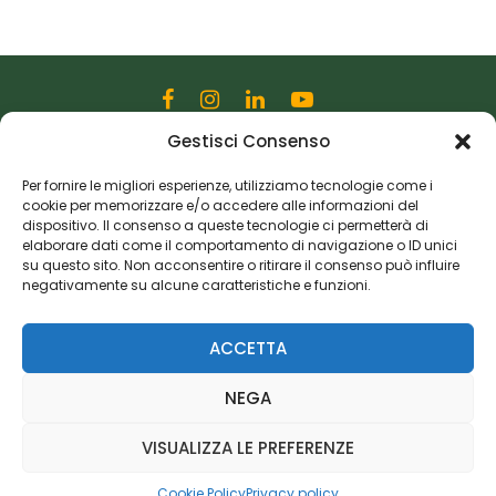
Gestisci Consenso
Editoriale Farlastrada Srl
Via Martiri della Libertà, 28
Per fornire le migliori esperienze, utilizziamo tecnologie come i
cookie per memorizzare e/o accedere alle informazioni del
20833 Giussano (MB)
dispositivo. Il consenso a queste tecnologie ci permetterà di
P.I. 06982770965
elaborare dati come il comportamento di navigazione o ID unici
su questo sito. Non acconsentire o ritirare il consenso può influire
negativamente su alcune caratteristiche e funzioni.
Privacy Policy
Cookie Policy
Risorse Aggiuntive
ACCETTA
NEGA
VISUALIZZA LE PREFERENZE
Cookie Policy
Privacy policy