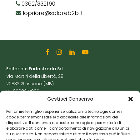
0362/332160
lopriore@solareb2b.it
Editoriale Farlastrada Srl
Via Martiri della Libertà, 28
20833 Giussano (MB)
P.I. 06982770965
Gestisci Consenso
Privacy Policy
Per fornire le migliori esperienze, utilizziamo tecnologie come i
Cookie Policy
cookie per memorizzare e/o accedere alle informazioni del
Risorse Aggiuntive
dispositivo. Il consenso a queste tecnologie ci permetterà di
elaborare dati come il comportamento di navigazione o ID unici
su questo sito. Non acconsentire o ritirare il consenso può influire
negativamente su alcune caratteristiche e funzioni.