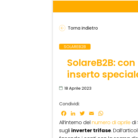
Torna indietro
SOLAREB2B
SolareB2B: con 
inserto speciale
18 Aprile 2023
Condividi:
Facebook
LinkedIn
Twitter
Email
WhatsApp
All’interno del
numero di aprile
di 
sugli
inverter trifase
. Dall’arti