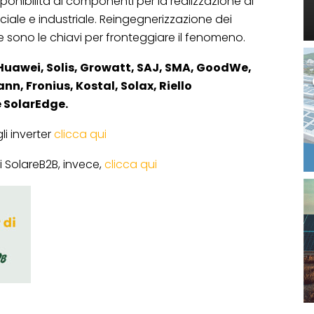
ponibilità di componenti per la realizzazione di
ciale e industriale. Reingegnerizzazione dei
e sono le chiavi per fronteggiare il fenomeno.
Huawei, Solis, Growatt, SAJ, SMA, GoodWe,
n, Fronius, Kostal, Solax, Riello
 SolarEdge.
li inverter
clicca qui
di SolareB2B, invece,
clicca qui