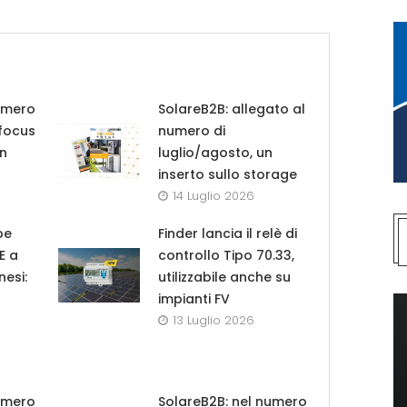
umero
SolareB2B: allegato al
 focus
numero di
in
luglio/agosto, un
inserto sullo storage
14 Luglio 2026
pe
Finder lancia il relè di
UE a
controllo Tipo 70.33,
nesi:
utilizzabile anche su
impianti FV
13 Luglio 2026
umero
SolareB2B: nel numero