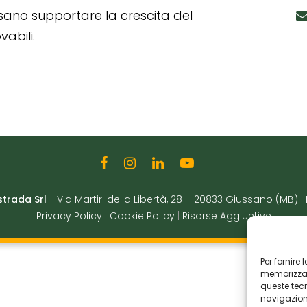
ssano supportare la crescita del
abili.
strada Srl
-
Via Martiri della Libertà, 28
–
20833 Giussano (MB)
|
Privacy Policy
|
Cookie Policy
|
Risorse Aggiuntive
Per fornire
memorizzare
queste tec
navigazione