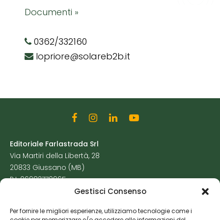
Documenti »
0362/332160
lopriore@solareb2b.it
Editoriale Farlastrada Srl
Via Martiri della Libertà, 28
20833 Giussano (MB)
P.I. 06982770965
Gestisci Consenso
Privacy Policy
Per fornire le migliori esperienze, utilizziamo tecnologie come i
Cookie Policy
cookie per memorizzare e/o accedere alle informazioni del