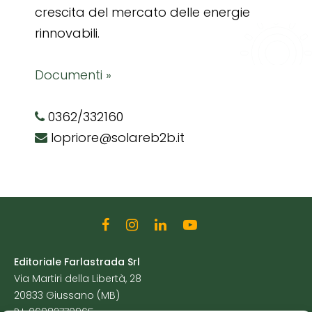
crescita del mercato delle energie
rinnovabili.
Documenti »
0362/332160
lopriore@solareb2b.it
Editoriale Farlastrada Srl
Via Martiri della Libertà, 28
20833 Giussano (MB)
P.I. 06982770965