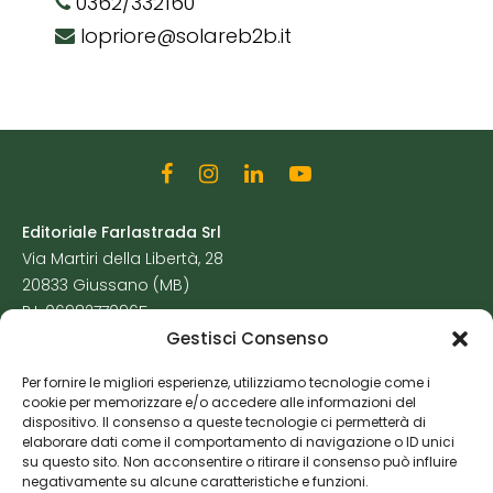
0362/332160
lopriore@solareb2b.it
Editoriale Farlastrada Srl
Via Martiri della Libertà, 28
20833 Giussano (MB)
P.I. 06982770965
Gestisci Consenso
Privacy Policy
Per fornire le migliori esperienze, utilizziamo tecnologie come i
Cookie Policy
cookie per memorizzare e/o accedere alle informazioni del
Risorse Aggiuntive
dispositivo. Il consenso a queste tecnologie ci permetterà di
elaborare dati come il comportamento di navigazione o ID unici
su questo sito. Non acconsentire o ritirare il consenso può influire
negativamente su alcune caratteristiche e funzioni.