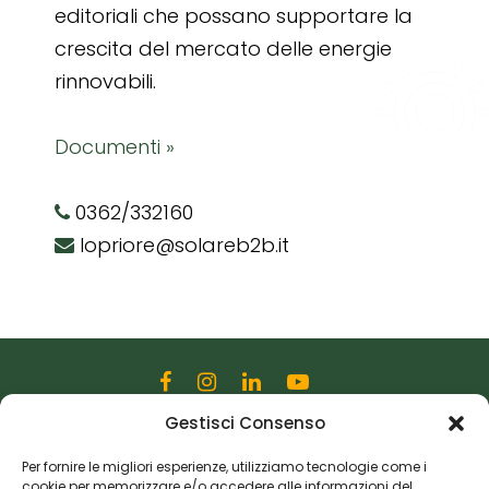
editoriali che possano supportare la
crescita del mercato delle energie
rinnovabili.
Documenti »
0362/332160
lopriore@solareb2b.it
Gestisci Consenso
Editoriale Farlastrada Srl
Via Martiri della Libertà, 28
Per fornire le migliori esperienze, utilizziamo tecnologie come i
cookie per memorizzare e/o accedere alle informazioni del