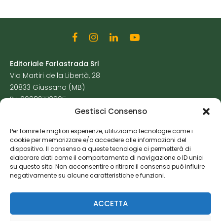
Editoriale Farlastrada Srl
Via Martiri della Libertà, 28
20833 Giussano (MB)
P.I. 06982770965
Gestisci Consenso
Privacy Policy
Per fornire le migliori esperienze, utilizziamo tecnologie come i
Cookie Policy
cookie per memorizzare e/o accedere alle informazioni del
Risorse Aggiuntive
dispositivo. Il consenso a queste tecnologie ci permetterà di
elaborare dati come il comportamento di navigazione o ID unici
su questo sito. Non acconsentire o ritirare il consenso può influire
negativamente su alcune caratteristiche e funzioni.
ACCETTA