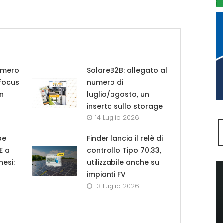
umero
SolareB2B: allegato al
 focus
numero di
in
luglio/agosto, un
inserto sullo storage
14 Luglio 2026
pe
Finder lancia il relè di
UE a
controllo Tipo 70.33,
nesi:
utilizzabile anche su
impianti FV
13 Luglio 2026