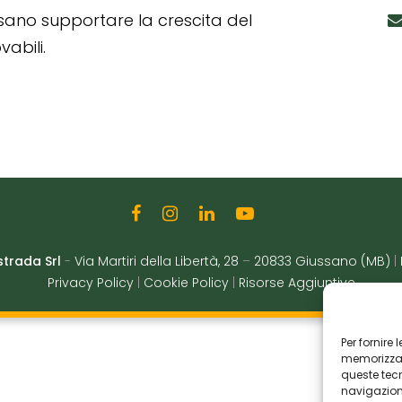
ssano supportare la crescita del
abili.
strada Srl
-
Via Martiri della Libertà, 28
–
20833 Giussano (MB)
|
Privacy Policy
|
Cookie Policy
|
Risorse Aggiuntive
Per fornire
memorizzare
queste tec
navigazione