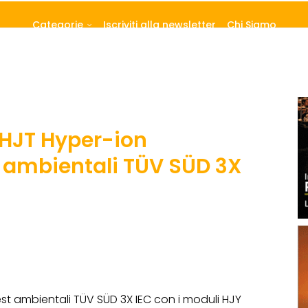
Categorie
Iscriviti alla newsletter
Chi Siamo
 HJT Hyper-ion
t ambientali TÜV SÜD 3X
st ambientali TÜV SÜD 3X IEC con i moduli HJY