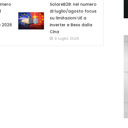
umero
SolareB2B: nel numero
l
di luglio/agosto focus
su limitazioni UE a
e 2026
inverter e Bess dalla
Cina
9 Luglio 2026