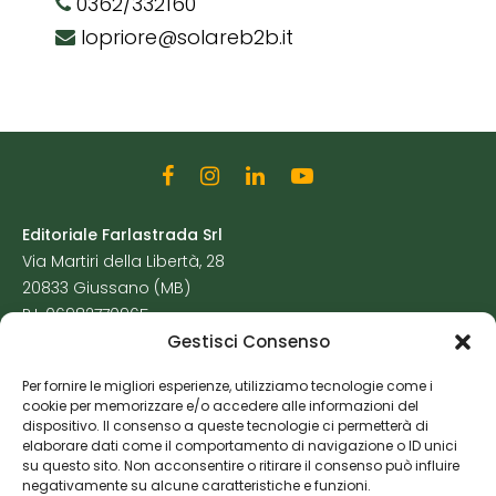
0362/332160
lopriore@solareb2b.it
Editoriale Farlastrada Srl
Via Martiri della Libertà, 28
20833 Giussano (MB)
P.I. 06982770965
Gestisci Consenso
Privacy Policy
Per fornire le migliori esperienze, utilizziamo tecnologie come i
Cookie Policy
cookie per memorizzare e/o accedere alle informazioni del
Risorse Aggiuntive
dispositivo. Il consenso a queste tecnologie ci permetterà di
elaborare dati come il comportamento di navigazione o ID unici
su questo sito. Non acconsentire o ritirare il consenso può influire
negativamente su alcune caratteristiche e funzioni.