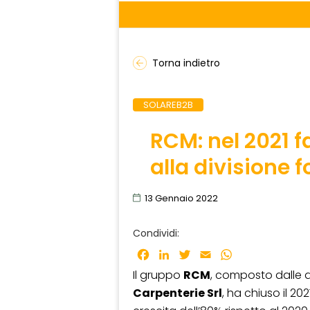
Torna indietro
SOLAREB2B
RCM: nel 2021 f
alla divisione 
13 Gennaio 2022
Condividi:
Facebook
LinkedIn
Twitter
Email
WhatsApp
Il gruppo
RCM
, composto dalle 
Carpenterie Srl
, ha chiuso il 202