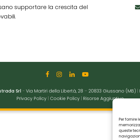
ssano supportare la crescita del
abili.
strada Srl
-
Via Martiri della Libertà, 28
–
20833 Giussano (MB)
|
Privacy Policy
|
Cookie Policy
|
Risorse Aggiuntive
Per fornire
memorizzare
queste tec
navigazione