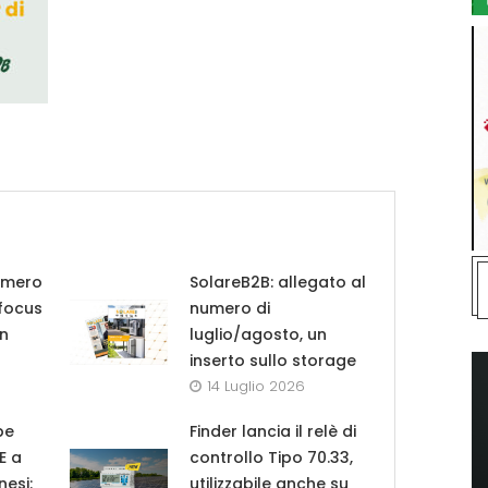
umero
SolareB2B: allegato al
 focus
numero di
in
luglio/agosto, un
inserto sullo storage
14 Luglio 2026
pe
Finder lancia il relè di
UE a
controllo Tipo 70.33,
nesi:
utilizzabile anche su