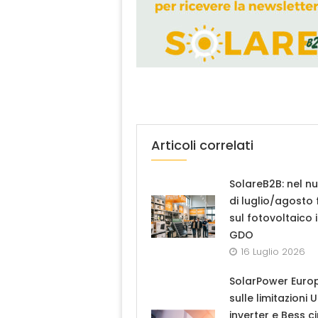
Articoli correlati
SolareB2B: nel n
di luglio/agosto
sul fotovoltaico 
GDO
16 Luglio 2026
SolarPower Euro
sulle limitazioni 
inverter e Bess ci