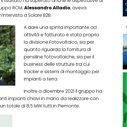
. Il risultato ha superato anche le aspettative di
 gruppo RCM,
Alessandro Alladio
, aveva
’intervista a Solare B2B.
A dare una spinta importante ad
attività e fatturato è stata proprio
la divisione Fotovoltaico, sia per
quanto riguarda la fornitura di
pensiline fotovoltaiche, sia per il
business delle strutture tra cui
tracker e sistemi di montaggio per
M
impianti a terra.
Inoltre a dicembre 2021 il gruppo ha
tanti impianti chiavi in mano da realizzare con
un totale di 8,5 MW tutti in Piemonte.