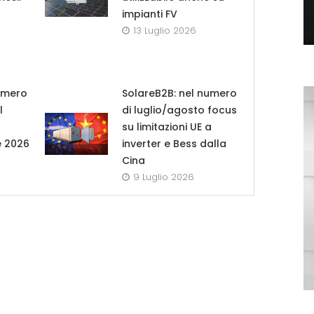
impianti FV
13 Luglio 2026
umero
SolareB2B: nel numero
l
di luglio/agosto focus
su limitazioni UE a
e 2026
inverter e Bess dalla
Cina
9 Luglio 2026