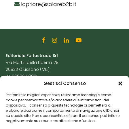
lopriore@solareb2b.it
Editoriale Farlastrada Srl
Via Martiri della Libertà, 28
20833 Giussano (MB)
P.I. 06982770965
Gestisci Consenso
Privacy Policy
Per fornire le migliori esperienze, utilizziamo tecnologie come i
Cookie Policy
cookie per memorizzare e/o accedere alle informazioni del
Risorse Aggiuntive
dispositivo. Il consenso a queste tecnologie ci permetterà di
elaborare dati come il comportamento di navigazione o ID unici
su questo sito. Non acconsentire o ritirare il consenso può influire
negativamente su alcune caratteristiche e funzioni.