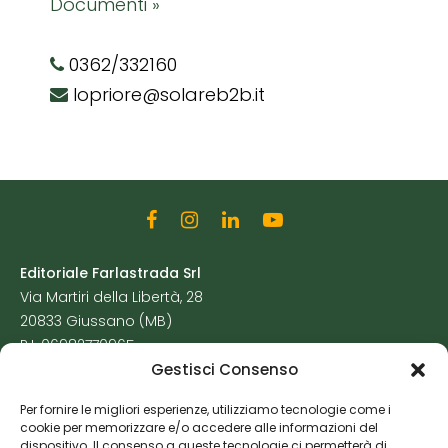
Documenti »
0362/332160
lopriore@solareb2b.it
Editoriale Farlastrada Srl
Via Martiri della Libertà, 28
20833 Giussano (MB)
P.I. 06982770965
Gestisci Consenso
Privacy Policy
Per fornire le migliori esperienze, utilizziamo tecnologie come i
Cookie Policy
cookie per memorizzare e/o accedere alle informazioni del
Risorse Aggiuntive
dispositivo. Il consenso a queste tecnologie ci permetterà di