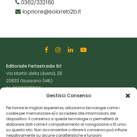
0362/332160
lopriore@solareb2b.it
Editoriale Farlastrada Srl
Via Martiri della Libertà, 28
20833 Giussano (MB)
P.I. 06982770965
Gestisci Consenso
Privacy Policy
Per fornire le migliori esperienze, utilizziamo tecnologie come i
Cookie Policy
cookie per memorizzare e/o accedere alle informazioni del
Risorse Aggiuntive
dispositivo. Il consenso a queste tecnologie ci permetterà di
elaborare dati come il comportamento di navigazione o ID unici
su questo sito. Non acconsentire o ritirare il consenso può influire
negativamente su alcune caratteristiche e funzioni.