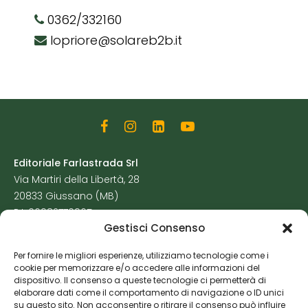
0362/332160
lopriore@solareb2b.it
Editoriale Farlastrada Srl
Via Martiri della Libertà, 28
20833 Giussano (MB)
P.I. 06982770965
Gestisci Consenso
Privacy Policy
Per fornire le migliori esperienze, utilizziamo tecnologie come i
Cookie Policy
cookie per memorizzare e/o accedere alle informazioni del
Risorse Aggiuntive
dispositivo. Il consenso a queste tecnologie ci permetterà di
elaborare dati come il comportamento di navigazione o ID unici
su questo sito. Non acconsentire o ritirare il consenso può influire