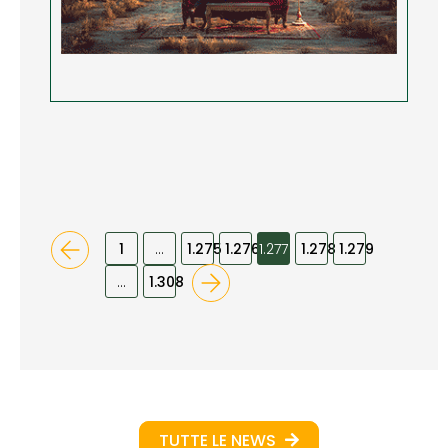
1
…
1.275
1.276
1.277
1.278
1.279
…
1.308
TUTTE LE NEWS