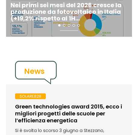
Nei primi sei mesi del 2026 cresce la
Fotovoltaico Italia
produzione da fotovoltaico in Italia
connessa nel 1H 202
(+19,2% rispetto al 1H...
(+12%); cala solo il..
News
SOLAREB2B
Green technologies award 2015, ecco i
migliori progetti delle scuole per
l’efficienza energetica
Si è svolta lo scorso 3 giugno a Stezzano,